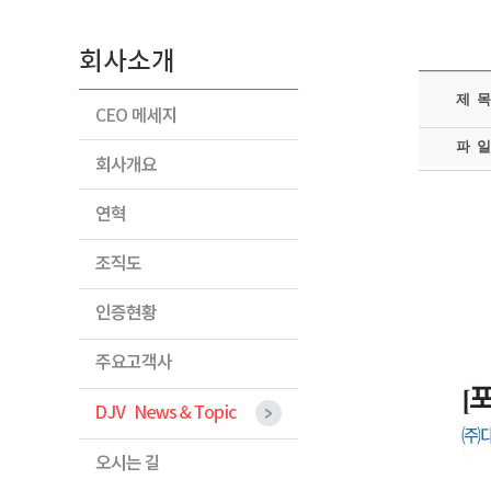
제 목
파 일