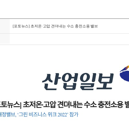
[포토뉴스] 초저온·고압 견뎌내는 수소 충전소용 밸브