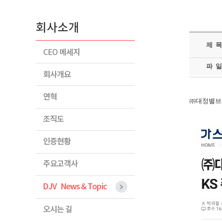
제 목
파 일
㈜대정밸브,