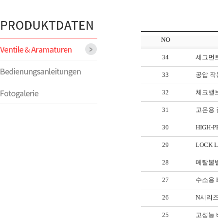
NO
34
세그먼트 
33
공압 작
32
체크밸브(
31
고온용 
30
HIGH-
29
LOCK 
28
메탈볼
27
수소용 
26
N시리
25
고성능 