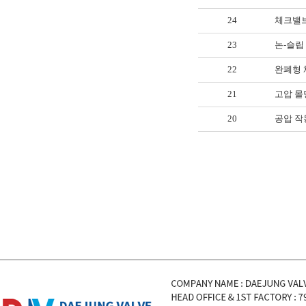
24
체크밸브 (
23
논-슬립
22
완폐형
21
고압 몰딩형
20
공압 작동